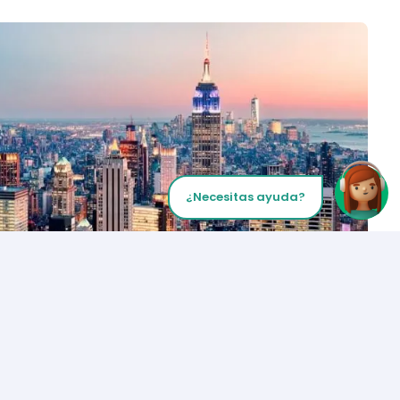
¿Necesitas ayuda?
Inicia tu Llamada
Los Angeles
+1 (310) 356-6932