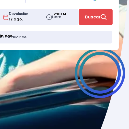
12:00 M
Devolución
Hora
Buscar
Unidos
de Conducir de