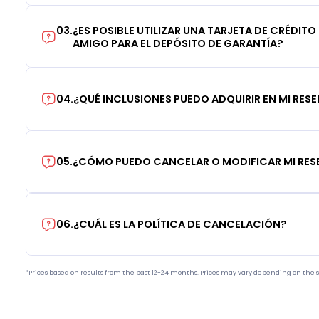
03
.
¿ES POSIBLE UTILIZAR UNA TARJETA DE CRÉDITO
AMIGO PARA EL DEPÓSITO DE GARANTÍA?
04
.
¿QUÉ INCLUSIONES PUEDO ADQUIRIR EN MI RES
05
.
¿CÓMO PUEDO CANCELAR O MODIFICAR MI RE
06
.
¿CUÁL ES LA POLÍTICA DE CANCELACIÓN?
*Prices based on results from the past 12-24 months. Prices may vary depending on the s