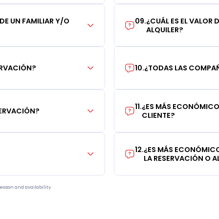
 DE UN FAMILIAR Y/O
09
.
¿CUÁL ES EL VALOR 
ALQUILER?
ERVACIÓN?
10
.
¿TODAS LAS COMPAÑÍ
11
.
¿ES MÁS ECONÓMICO 
SERVACIÓN?
CLIENTE?
12
.
¿ES MÁS ECONÓMICO
LA RESERVACIÓN O AL
eason and availability.