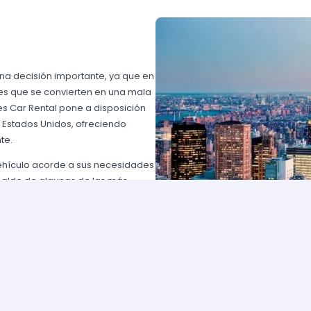
una decisión importante, ya que en
es que se convierten en una mala
s Car Rental pone a disposición
n Estados Unidos, ofreciendo
te.
vehículo acorde a sus necesidades
paldo de algunas de las más
 USA o Avis USA, sólo por
entes norteamericanos porque
y favorables; los requisitos para
lemente comuníquese con uno de
d solicite para elegir un auto y
entan con flotas de vehículos muy