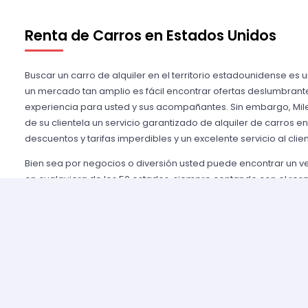
Renta de Carros en Estados Unidos
Buscar un carro de alquiler en el territorio estadounidense es 
un mercado tan amplio es fácil encontrar ofertas deslumbrant
experiencia para usted y sus acompañantes. Sin embargo, Mile
de su clientela un servicio garantizado de alquiler de carros e
descuentos y tarifas imperdibles y un excelente servicio al clien
Bien sea por negocios o diversión usted puede encontrar un 
en cualquiera de los 50 estados, siempre contando con el res
importantes agencias de alquiler, tales como Alamo USA, Hertz
mencionar algunas. Gozamos de prestigio entre nuestros cli
aseguramos una grata experiencia y condiciones de servicio mu
rentar son pocos y el proceso es sencillo y ágil.
Alquilar un auto en Estados Unidos nunca fue tan fácil, simp
nuestros agentes y le brindaremos toda la información que uste
tomar la mejor tarifa disponible. Nuestras agencias aliadas cu