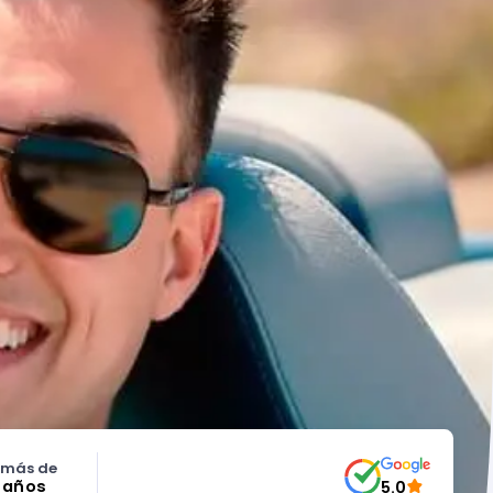
 más de
5 años
5.0