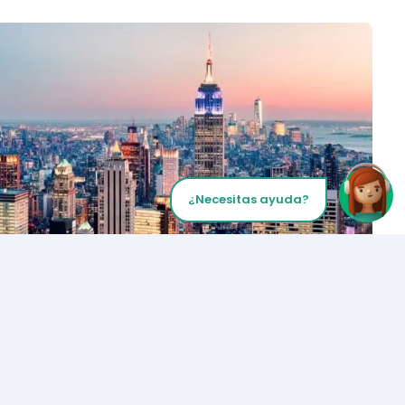
¿Necesitas ayuda?
Inicia tu Llamada
Los Angeles
+1 (310) 356-6932