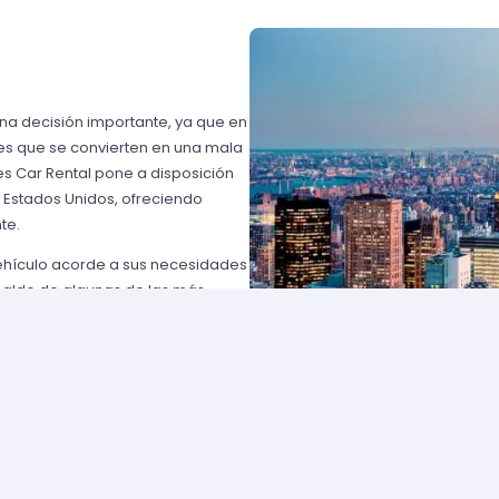
una decisión importante, ya que en
es que se convierten en una mala
s Car Rental pone a disposición
n Estados Unidos, ofreciendo
te.
vehículo acorde a sus necesidades
paldo de algunas de las más
 USA o Avis USA, sólo por
entes norteamericanos porque
y favorables; los requisitos para
lemente comuníquese con uno de
d solicite para elegir un auto y
entan con flotas de vehículos muy