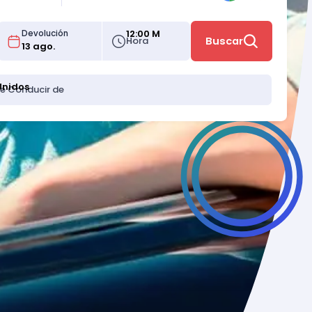
12:00 M
Devolución
Hora
Buscar
Unidos
de Conducir de