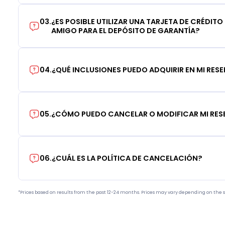
03
.
¿ES POSIBLE UTILIZAR UNA TARJETA DE CRÉDITO
AMIGO PARA EL DEPÓSITO DE GARANTÍA?
04
.
¿QUÉ INCLUSIONES PUEDO ADQUIRIR EN MI RES
05
.
¿CÓMO PUEDO CANCELAR O MODIFICAR MI RE
06
.
¿CUÁL ES LA POLÍTICA DE CANCELACIÓN?
*Prices based on results from the past 12-24 months. Prices may vary depending on the s