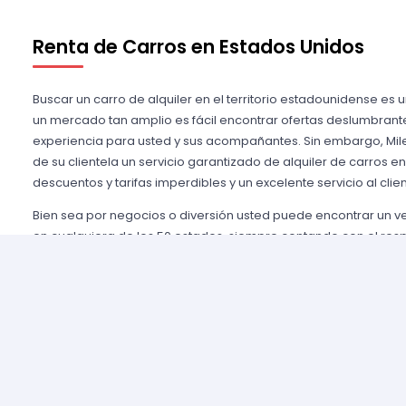
Renta de Carros en Estados Unidos
Buscar un carro de alquiler en el territorio estadounidense es 
un mercado tan amplio es fácil encontrar ofertas deslumbrant
experiencia para usted y sus acompañantes. Sin embargo, Mile
de su clientela un servicio garantizado de alquiler de carros e
descuentos y tarifas imperdibles y un excelente servicio al clien
Bien sea por negocios o diversión usted puede encontrar un 
en cualquiera de los 50 estados, siempre contando con el res
importantes agencias de alquiler, tales como Alamo USA, Hertz
mencionar algunas. Gozamos de prestigio entre nuestros cli
aseguramos una grata experiencia y condiciones de servicio mu
rentar son pocos y el proceso es sencillo y ágil.
Alquilar un auto en Estados Unidos nunca fue tan fácil, simp
nuestros agentes y le brindaremos toda la información que uste
tomar la mejor tarifa disponible. Nuestras agencias aliadas cu