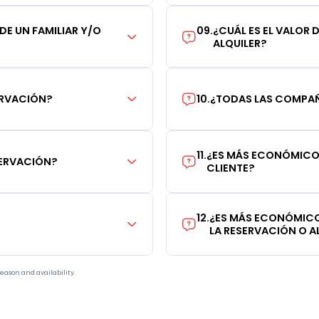
 DE UN FAMILIAR Y/O
09
.
¿CUÁL ES EL VALOR 
ALQUILER?
ERVACIÓN?
10
.
¿TODAS LAS COMPAÑÍ
11
.
¿ES MÁS ECONÓMICO 
SERVACIÓN?
CLIENTE?
12
.
¿ES MÁS ECONÓMICO
LA RESERVACIÓN O AL
eason and availability.