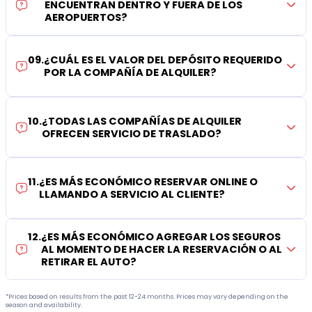
ENCUENTRAN DENTRO Y FUERA DE LOS
AEROPUERTOS?
09
.
¿CUÁL ES EL VALOR DEL DEPÓSITO REQUERIDO
POR LA COMPAÑÍA DE ALQUILER?
10
.
¿TODAS LAS COMPAÑÍAS DE ALQUILER
OFRECEN SERVICIO DE TRASLADO?
11
.
¿ES MÁS ECONÓMICO RESERVAR ONLINE O
LLAMANDO A SERVICIO AL CLIENTE?
12
.
¿ES MÁS ECONÓMICO AGREGAR LOS SEGUROS
AL MOMENTO DE HACER LA RESERVACIÓN O AL
RETIRAR EL AUTO?
*Prices based on results from the past 12-24 months. Prices may vary depending on the
season and availability.