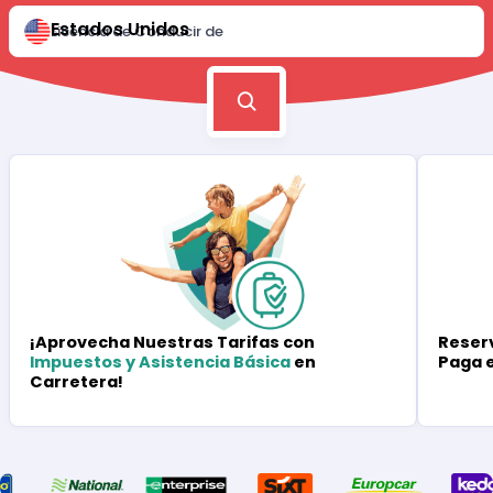
Estados Unidos
Licencia de Conducir de
Reserv
¡Aprovecha Nuestras Tarifas con
Paga 
Impuestos y Asistencia Básica
en
Carretera!