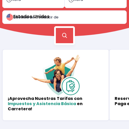
Estados Unidos
Licencia de Conducir de
Reserv
¡Aprovecha Nuestras Tarifas con
Paga 
Impuestos y Asistencia Básica
en
Carretera!