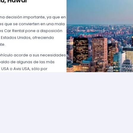
lu, Hawái
una decisión importante, ya que en
es que se convierten en una mala
s Car Rental pone a disposición
n Estados Unidos, ofreciendo
te.
vehículo acorde a sus necesidades
paldo de algunas de las más
 USA o Avis USA, sólo por
entes norteamericanos porque
y favorables; los requisitos para
lemente comuníquese con uno de
d solicite para elegir un auto y
entan con flotas de vehículos muy
ía que cumpla con sus