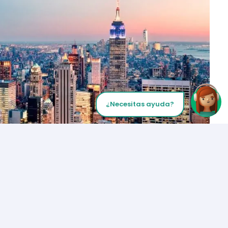
¿Necesitas ayuda?
Inicia tu Llamada
Los Angeles
+1 (310) 356-6932