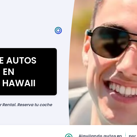
DE AUTOS
 EN
 HAWAII
r Rental. Reserva tu coche
Alquilando autos en
por