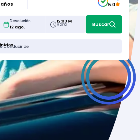
5 años
5.0
12:00 M
Devolución
Hora
Buscar
Unidos
de Conducir de