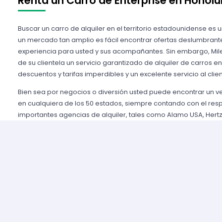
Renta un Carro de Enterprise en Honolu
Buscar un carro de alquiler en el territorio estadounidense es 
un mercado tan amplio es fácil encontrar ofertas deslumbrant
experiencia para usted y sus acompañantes. Sin embargo, Mile
de su clientela un servicio garantizado de alquiler de carros e
descuentos y tarifas imperdibles y un excelente servicio al clien
Bien sea por negocios o diversión usted puede encontrar un 
en cualquiera de los 50 estados, siempre contando con el res
importantes agencias de alquiler, tales como Alamo USA, Hertz
mencionar algunas. Gozamos de prestigio entre nuestros cli
aseguramos una grata experiencia y condiciones de servicio mu
rentar son pocos y el proceso es sencillo y ágil.
Alquilar un auto en Estados Unidos nunca fue tan fácil, simp
nuestros agentes y le brindaremos toda la información que uste
tomar la mejor tarifa disponible. Nuestras agencias aliadas cu
completas y variadas para que usted pueda elegir la categor
necesidades de capacidad, estilo y presupuesto.