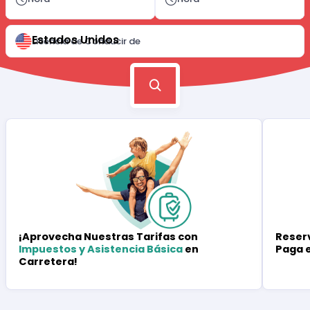
Estados Unidos
Licencia de Conducir de
Reserv
¡Aprovecha Nuestras Tarifas con
Paga 
Impuestos y Asistencia Básica
en
Carretera!