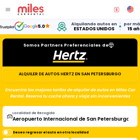
Alquilando autos en
por más de
5.0
ESTADOS UNIDOS
15 años
Somos Partners Preferenciales de
ALQUILER DE AUTOS HERTZ EN SAN PETERSBURGO
Encuentra las mejores tarifas de alquiler de autos en Miles Car
Rental. Reserva tu coche ahora y viaja sin inconvenientes
Localidad de Recogida
Deseo regresar el auto en otra localidad