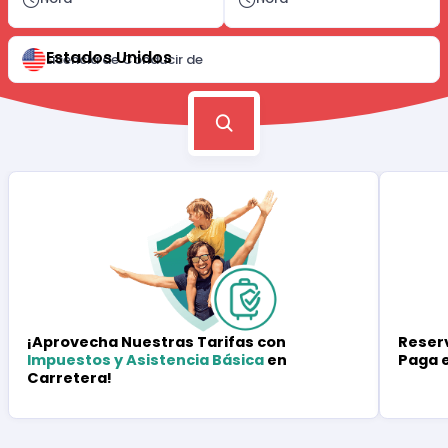
Estados Unidos
Licencia de Conducir de
Reserv
¡Aprovecha Nuestras Tarifas con
Paga 
Impuestos y Asistencia Básica
en
Carretera!