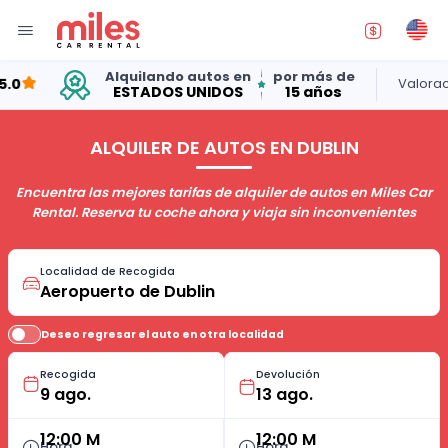
Alquilando autos en
por más de
Valoración 
ESTADOS UNIDOS
15 años
ALQUILER DE AUTOS EN DUBLIN
Encuentra las mejores tarifas de alquiler de autos en Miles Car
Rental. Reserva tu coche ahora y viaja sin inconvenientes
Localidad de Recogida
Deseo regresar el auto en otra localidad
Recogida
Devolución
12:00 M
12:00 M
Hora
Hora