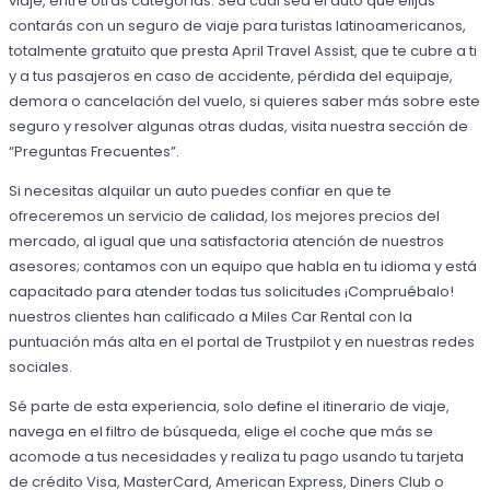
viaje, entre otras categorías. Sea cual sea el auto que elijas
contarás con un seguro de viaje para turistas latinoamericanos,
totalmente gratuito que presta April Travel Assist, que te cubre a ti
y a tus pasajeros en caso de accidente, pérdida del equipaje,
demora o cancelación del vuelo, si quieres saber más sobre este
seguro y resolver algunas otras dudas, visita nuestra sección de
“Preguntas Frecuentes”.
Si necesitas alquilar un auto puedes confiar en que te
ofreceremos un servicio de calidad, los mejores precios del
mercado, al igual que una satisfactoria atención de nuestros
asesores; contamos con un equipo que habla en tu idioma y está
capacitado para atender todas tus solicitudes ¡Compruébalo!
nuestros clientes han calificado a Miles Car Rental con la
puntuación más alta en el portal de Trustpilot y en nuestras redes
sociales.
Sé parte de esta experiencia, solo define el itinerario de viaje,
navega en el filtro de búsqueda, elige el coche que más se
acomode a tus necesidades y realiza tu pago usando tu tarjeta
de crédito Visa, MasterCard, American Express, Diners Club o