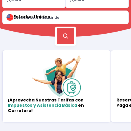
Estados Unidos
Licencia de Conducir de
Reserv
¡Aprovecha Nuestras Tarifas con
Paga 
Impuestos y Asistencia Básica
en
Carretera!