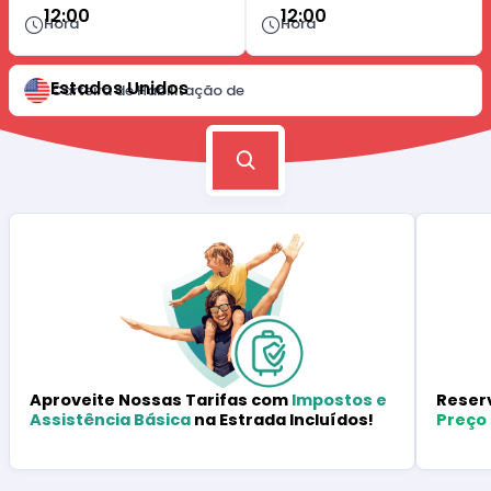
12:00
12:00
Hora
Hora
Estados Unidos
Carteira de Habilitação de
Reser
Aproveite Nossas Tarifas com
Impostos e
Preço
Assistência Básica
na Estrada Incluídos!