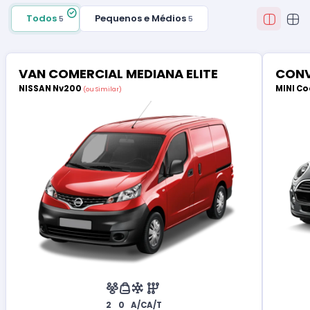
Todos
Pequenos e Médios
5
5
VAN COMERCIAL MEDIANA ELITE
CONV
NISSAN Nv200
MINI Co
(ou Similar)
2
0
A/C
A/T