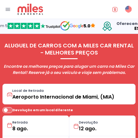
Oferecendo aluguel d
5.0
ESTADOS UN
ALUGUEL DE CARROS COM A MILES CAR RENTAL
- MELHORES PREÇOS
Encontre os melhores preços para alugar um carro na Miles Car
Rental! Reserve já o seu veículo e viaje sem problemas.
Local de Retirada
Devolução em um local diferente
Retirada
Devolução