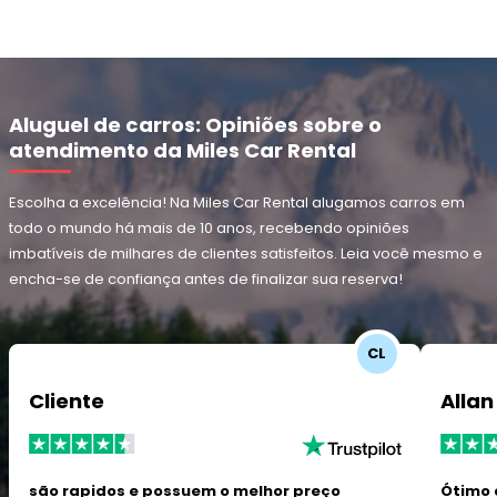
Aluguel de carros: Opiniões sobre o
atendimento da Miles Car Rental
Escolha a excelência! Na Miles Car Rental alugamos carros em
todo o mundo há mais de 10 anos, recebendo opiniões
imbatíveis de milhares de clientes satisfeitos. Leia você mesmo e
encha-se de confiança antes de finalizar sua reserva!
CL
Cliente
Allan
são rapidos e possuem o melhor preço
Ótimo 