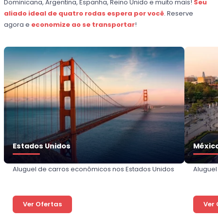
Dominicana, Argentina, Espanha, Reino Unido e muito mais!
Seu
aliado ideal de quatro rodas espera por você
. Reserve
agora e
economize ao se transportar
!
Estados Unidos
Méxic
Aluguel de carros econômicos nos Estados Unidos
Aluguel
Ver Ofertas
Ver 