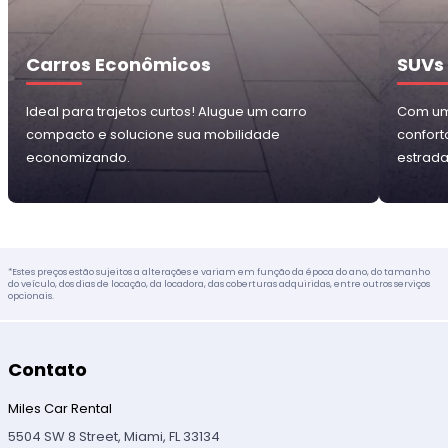
Carros Econômicos
SUVs
Ideal para trajetos curtos! Alugue um carro
Com um 
compacto e solucione sua mobilidade
confort
economizando.
estrada
*Estes preços estão sujeitos a alterações e variam em função da época do ano, do tamanho
do veículo, dos dias de locação, da locadora, das coberturas adquiridas, entre outros serviços
opcionais.
Contato
Miles Car Rental
5504 SW 8 Street, Miami, FL 33134