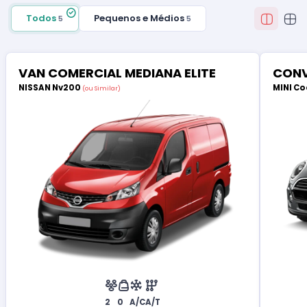
Todos
Pequenos e Médios
5
5
VAN COMERCIAL MEDIANA ELITE
CONV
NISSAN Nv200
MINI Co
(ou Similar)
2
0
A/C
A/T