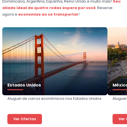
Dominicana, Argentina, Espanha, Reino Unido e muito mais!
Seu
aliado ideal de quatro rodas espera por você
. Reserve
agora e
economize ao se transportar
!
Estados Unidos
Méxic
Aluguel de carros econômicos nos Estados Unidos
Aluguel
Ver Ofertas
Ver 