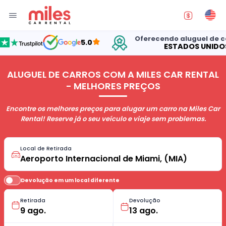
Oferecendo aluguel de carros nos
5.0
ESTADOS UNIDOS
ALUGUEL DE CARROS COM A MILES CAR RENTAL
- MELHORES PREÇOS
Encontre os melhores preços para alugar um carro na Miles Car
Rental! Reserve já o seu veículo e viaje sem problemas.
Local de Retirada
Devolução em um local diferente
Retirada
Devolução