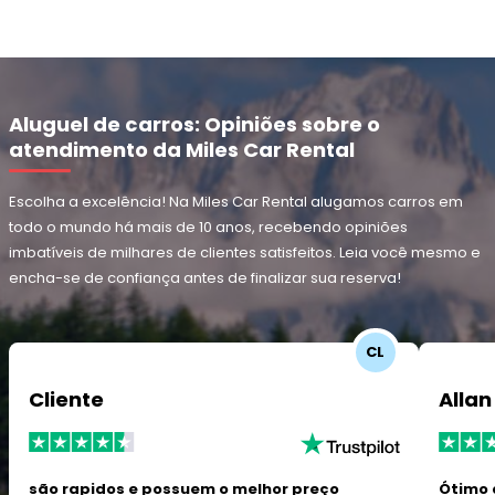
Aluguel de carros: Opiniões sobre o
atendimento da Miles Car Rental
Escolha a excelência! Na Miles Car Rental alugamos carros em
todo o mundo há mais de 10 anos, recebendo opiniões
imbatíveis de milhares de clientes satisfeitos. Leia você mesmo e
encha-se de confiança antes de finalizar sua reserva!
CL
Cliente
Allan
são rapidos e possuem o melhor preço
Ótimo 