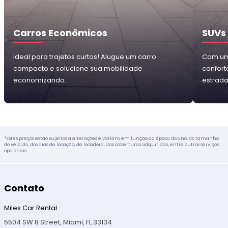
Carros Econômicos
SUVs
Ideal para trajetos curtos! Alugue um carro
Com um 
compacto e solucione sua mobilidade
confort
economizando.
estrada
*Estes preços estão sujeitos a alterações e variam em função da época do ano, do tamanho
do veículo, dos dias de locação, da locadora, das coberturas adquiridas, entre outros serviços
opcionais.
Contato
Miles Car Rental
5504 SW 8 Street, Miami, FL 33134