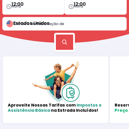
12:00
12:00
Hora
Hora
Estados Unidos
Carteira de Habilitação de
Reser
Aproveite Nossas Tarifas com
Impostos e
Preço
Assistência Básica
na Estrada Incluídos!