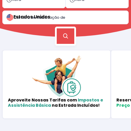
Estados Unidos
Carteira de Habilitação de
Reser
Aproveite Nossas Tarifas com
Impostos e
Preço
Assistência Básica
na Estrada Incluídos!