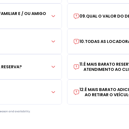
AMILIAR E / OU AMIGO
09
.
QUAL O VALOR DO D
10
.
TODAS AS LOCADORA
11
.
É MAIS BARATO RESE
 RESERVA?
ATENDIMENTO AO CL
12
.
É MAIS BARATO ADI
AO RETIRAR O VEÍCU
eason and availability.