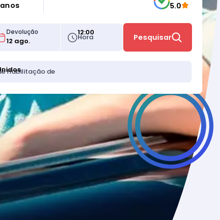
 anos
5.0
12:00
Devolução
Hora
Pesquisar
Unidos
de Habilitação de