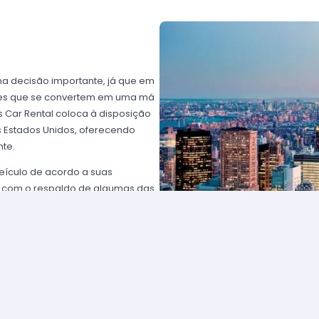
ma decisão importante, já que em
ntes que se convertem em uma má
 Car Rental coloca à disposição
os Estados Unidos, oferecendo
nte.
eículo de acordo a suas
 com o respaldo de algumas das
rtz USA ou Avis USA, só por
ientes norte-americanos porque
to favorável; os requisitos para
plesmente comunique-se com um de
solicitar para eleger um carro e
tam com frotas de veículos muito