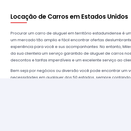
Locação de Carros em Estados Unidos
Procurar um carro de aluguel em território estadunidense é u
um mercado tão amplio e fácil encontrar ofertas deslumbra
experiência para você e sus acompanhantes. No entanto, Miles
da sua clientela um serviço garantido de aluguel de carros n
descontos e tarifas imperdíveis e um excelente serviço ao clie
Bem seja por negócios ou diversão você pode encontrar um v
necessidades em qualquer dos 50 estados, sempre contando
mais importantes agências de aluguel, tais como Alamo USA, He
mencionar algumas. Disfrutamos de prestigio entre nossos cl
asseguramos uma grata experiência e condições de serviço mui
alugar são poucos e o processo é simples e ágil.
Alugar um carro nos Estados Unidos nunca foi tão fácil, sim
nossos agentes e lhe oferecemos toda a informação que você 
tomar a melhor tarifa disponível. Nossas agências aliadas con