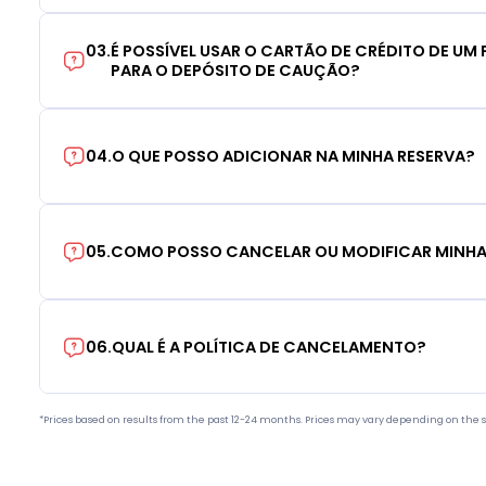
03
.
É POSSÍVEL USAR O CARTÃO DE CRÉDITO DE UM F
PARA O DEPÓSITO DE CAUÇÃO?
04
.
O QUE POSSO ADICIONAR NA MINHA RESERVA?
05
.
COMO POSSO CANCELAR OU MODIFICAR MINHA
06
.
QUAL É A POLÍTICA DE CANCELAMENTO?
*Prices based on results from the past 12-24 months. Prices may vary depending on the s