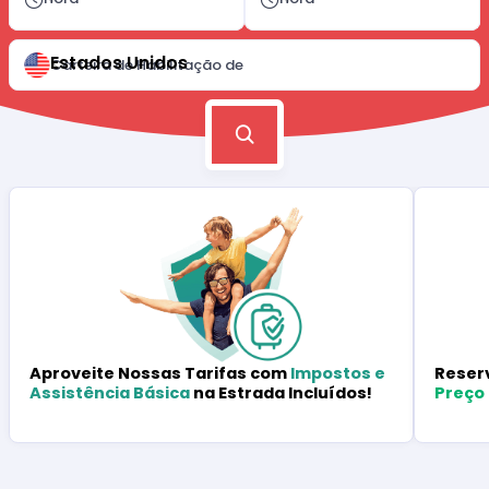
Estados Unidos
Carteira de Habilitação de
Reser
Aproveite Nossas Tarifas com
Impostos e
Preço
Assistência Básica
na Estrada Incluídos!