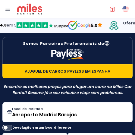
Oferecendo
 5
5.0
ES
Somos Parceiros Preferenciais de
ALUGUEL DE CARROS PAYLESS EM ESPANHA
Encontre os melhores preços para alugar um carro na Miles Car
Rental! Reserve já o seu veículo e viaje sem problemas.
Local de Retirada
Devolução em um local diferente