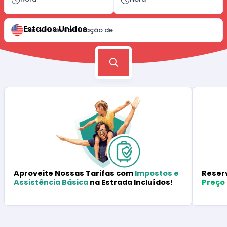
Estados Unidos
Carteira de Habilitação de
Reser
Aproveite Nossas Tarifas com
Impostos e
Preço
Assistência Básica
na Estrada Incluídos!