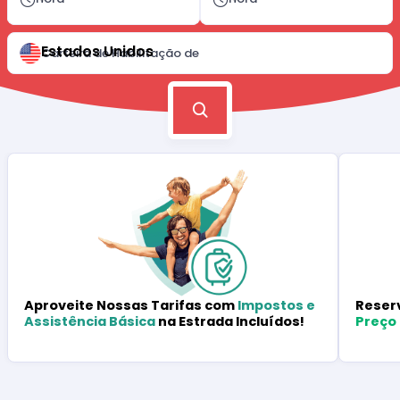
Estados Unidos
Carteira de Habilitação de
Reser
Aproveite Nossas Tarifas com
Impostos e
Preço
Assistência Básica
na Estrada Incluídos!