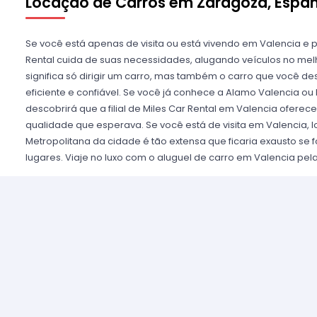
Locação de Carros em Zaragoza, Espa
Se você está apenas de visita ou está vivendo em Valencia e p
Rental cuida de suas necessidades, alugando veículos no melho
significa só dirigir um carro, mas também o carro que você 
eficiente e confiável. Se você já conhece a Alamo Valencia ou 
descobrirá que a filial de Miles Car Rental em Valencia oferec
qualidade que esperava. Se você está de visita em Valencia, 
Metropolitana da cidade é tão extensa que ficaria exausto se
lugares. Viaje no luxo com o aluguel de carro em Valencia pela
Pode ser que prefira carros conversíveis para aproveitar de V
luxuoso para chamar a atenção de todos por onde quer que pa
carro mais econômico e que consuma pouca gasolina, bom seja
Miles Car Rental em Europa está a sua disposição. Já se você
importante ter seu próprio meio de transporte tanto para traba
carros mais confiáveis, às vezes, precisam de um substituto. Se
mecânica, pode encontrar a solução num veículo da Miles Car
tempo que for necessário. E já que está alugando, por que não
Opte por uma incrível experiência e escolha um carro esport