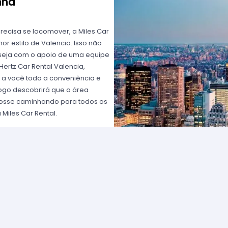
nha
recisa se locomover, a Miles Car
r estilo de Valencia. Isso não
deseja com o apoio de uma equipe
Hertz Car Rental Valencia,
e a você toda a conveniência e
logo descobrirá que a área
 fosse caminhando para todos os
 Miles Car Rental.
alencia ou prefira um carro
sse. Ou se ainda preferir um
 qual for sua preferência, a
 vive em Valencia, sabe como é
lho quanto para o lazer. Até os
 seu carro estiver na oficina
 Rental Europa em Valencia pelo
 se divertir no fim de semana?
e ou um elegante em Valencia.