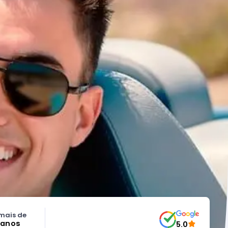
mais de
 anos
5.0