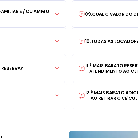
AMILIAR E / OU AMIGO
09
.
QUAL O VALOR DO D
10
.
TODAS AS LOCADORA
11
.
É MAIS BARATO RESE
 RESERVA?
ATENDIMENTO AO CL
12
.
É MAIS BARATO ADI
AO RETIRAR O VEÍCU