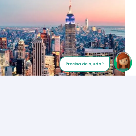
Precisa de ajuda?
Inicie sua chamada
Los Angeles
+1 (310) 356-6932