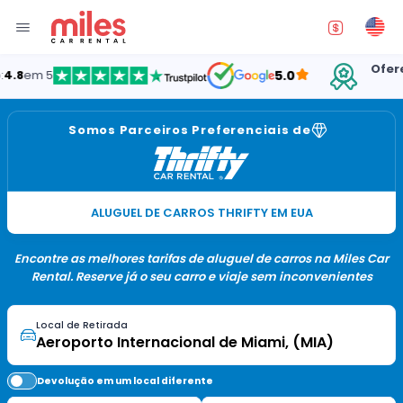
Oferecend
m 5
5.0
E
Somos Parceiros Preferenciais de
ALUGUEL DE CARROS THRIFTY EM EUA
Encontre as melhores tarifas de aluguel de carros na Miles Car
Rental. Reserve já o seu carro e viaje sem inconvenientes
Local de Retirada
Devolução em um local diferente