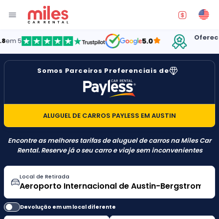
Oferecendo 
5
5.0
EST
Somos Parceiros Preferenciais de
ALUGUEL DE CARROS PAYLESS EM AUSTIN
Encontre as melhores tarifas de aluguel de carros na Miles Car
Rental. Reserve já o seu carro e viaje sem inconvenientes
Local de Retirada
Devolução em um local diferente