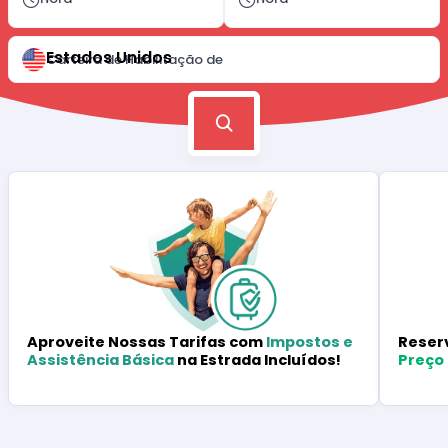
Estados Unidos
Carteira de Habilitação de
Reser
Aproveite Nossas Tarifas com
Impostos e
Preço
Assistência Básica
na Estrada Incluídos!