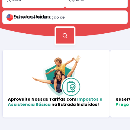
Estados Unidos
Carteira de Habilitação de
Reser
Aproveite Nossas Tarifas com
Impostos e
Preço
Assistência Básica
na Estrada Incluídos!