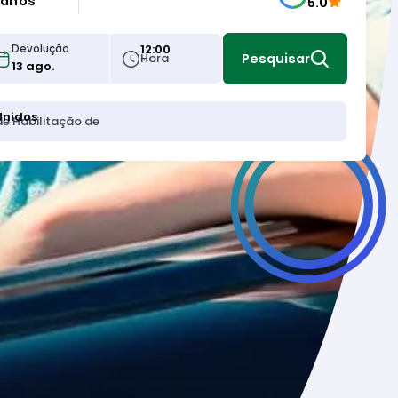
 anos
5.0
12:00
Devolução
Hora
Pesquisar
Unidos
de Habilitação de