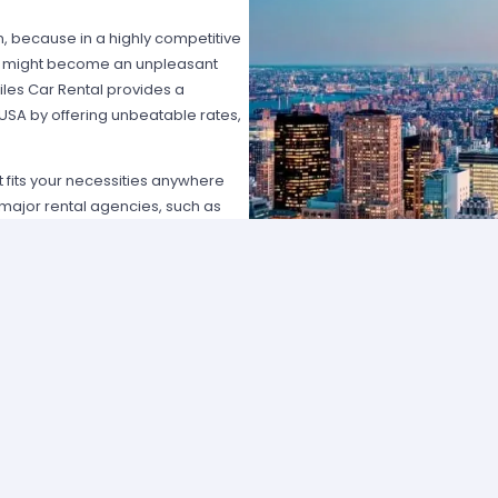
on, because in a highly competitive
hat might become an unpleasant
les Car Rental provides a
 USA by offering unbeatable rates,
at fits your necessities anywhere
e major rental agencies, such as
ustomers broadly recognize us
he most affordable prices; we
quick and easy.
one of our agents and we will
e the best available rate. Our
you can choose the category that
ype of vehicle and budget.
cross several cities and states can
 and sophisticated vehicle for his
f friends that want to go