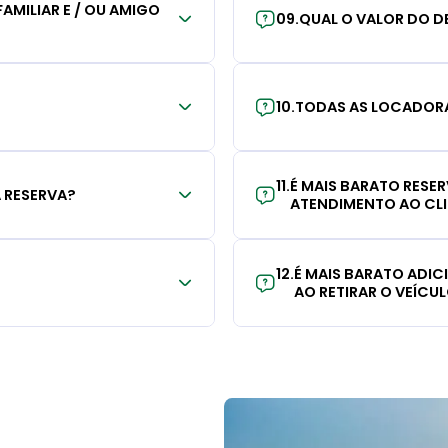
AMILIAR E / OU AMIGO
09
.
QUAL O VALOR DO D
10
.
TODAS AS LOCADORA
11
.
É MAIS BARATO RESE
 RESERVA?
ATENDIMENTO AO CL
12
.
É MAIS BARATO ADI
AO RETIRAR O VEÍCU