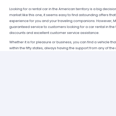
Looking for a rental car in the American territory is a big decisi
market like this one, it seems easy to find astounding offers t
experience for you and your traveling companions. However, Mi
guaranteed service to customers looking for a car rental in the
discounts and excellent customer service assistance.
Whether it is for pleasure or business, you can find a vehicle th
within the fifty states, always having the support from any of th
Alamo USA, Hertz USA or Avis USA, just to mention a few. Our c
because we guarantee an enjoyable experience and some of t
manage simple requirements to rent and the entire process is 
Renting a car in United States was never this easy; just contact 
provide all the information you may need to select a car and tak
allied agencies have extensive and diverse vehicle fleets, so 
best fulfills your expectations regarding passenger capacity, t
For example, a big family that wants to start a road trip going a
pick a van or a minivan, a senior executive looking for a modern
business meetings can opt for the luxury category and a group o