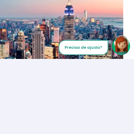
Precisa de ajuda?
Inicie sua chamada
Los Angeles
+1 (310) 356-6932
ou