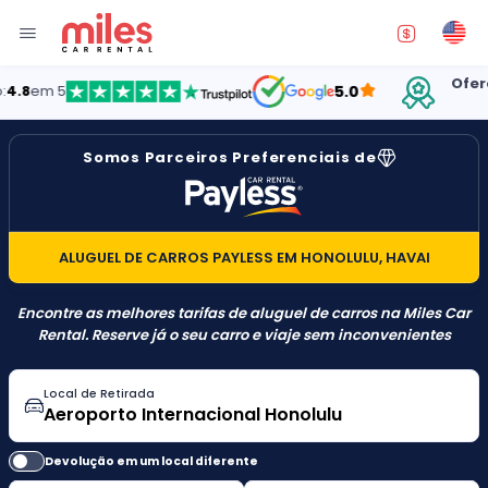
Oferecendo
m 5
5.0
ES
Somos Parceiros Preferenciais de
ALUGUEL DE CARROS PAYLESS EM HONOLULU, HAVAI
Encontre as melhores tarifas de aluguel de carros na Miles Car
Rental. Reserve já o seu carro e viaje sem inconvenientes
Local de Retirada
Devolução em um local diferente