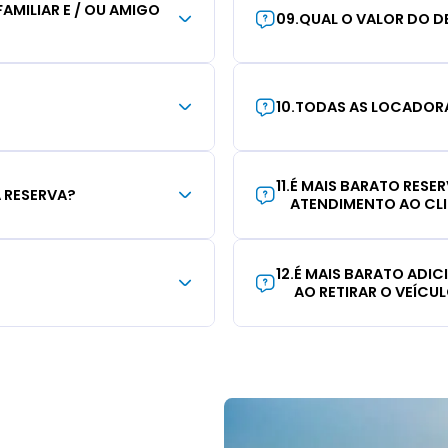
AMILIAR E / OU AMIGO
09
.
QUAL O VALOR DO D
10
.
TODAS AS LOCADORA
11
.
É MAIS BARATO RESE
 RESERVA?
ATENDIMENTO AO CL
12
.
É MAIS BARATO ADI
AO RETIRAR O VEÍCU