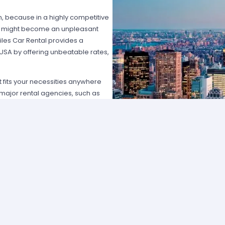
on, because in a highly competitive
hat might become an unpleasant
les Car Rental provides a
 USA by offering unbeatable rates,
at fits your necessities anywhere
e major rental agencies, such as
ustomers broadly recognize us
he most affordable prices; we
quick and easy.
one of our agents and we will
e the best available rate. Our
you can choose the category that
ype of vehicle and budget.
cross several cities and states can
 and sophisticated vehicle for his
f friends that want to go