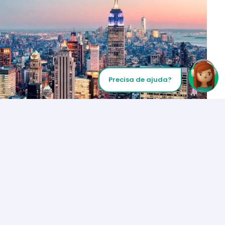
Precisa de ajuda?
Inicie sua chamada
Los Angeles
+1 (310) 356-6932
ou