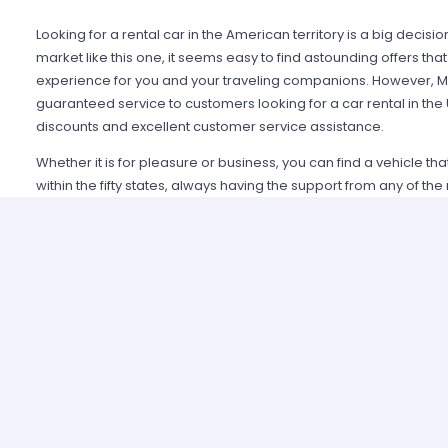
Looking for a rental car in the American territory is a big decisi
market like this one, it seems easy to find astounding offers t
experience for you and your traveling companions. However, Mi
guaranteed service to customers looking for a car rental in the
discounts and excellent customer service assistance.
Whether it is for pleasure or business, you can find a vehicle th
within the fifty states, always having the support from any of th
Alamo USA, Hertz USA or Avis USA, just to mention a few. Our c
because we guarantee an enjoyable experience and some of t
manage simple requirements to rent and the entire process is 
Renting a car in United States was never this easy; just contact 
provide all the information you may need to select a car and tak
allied agencies have extensive and diverse vehicle fleets, so 
best fulfills your expectations regarding passenger capacity, t
For example, a big family that wants to start a road trip going a
pick a van or a minivan, a senior executive looking for a modern
business meetings can opt for the luxury category and a group o