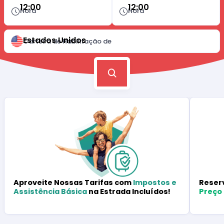
12:00
12:00
Hora
Hora
Estados Unidos
Carteira de Habilitação de
Reser
Aproveite Nossas Tarifas com
Impostos e
Preço
Assistência Básica
na Estrada Incluídos!