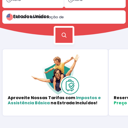
Estados Unidos
Carteira de Habilitação de
Reser
Aproveite Nossas Tarifas com
Impostos e
Preço
Assistência Básica
na Estrada Incluídos!