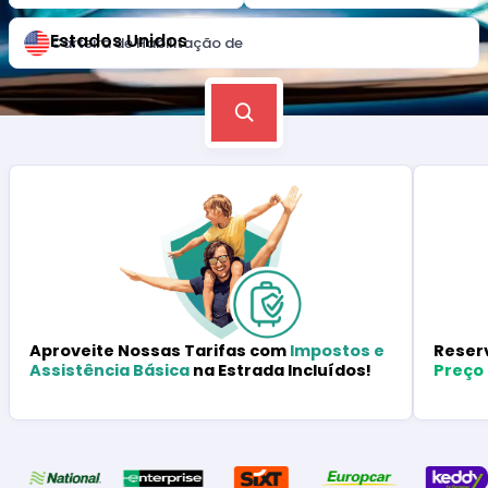
Estados Unidos
Carteira de Habilitação de
Reser
Aproveite Nossas Tarifas com
Impostos e
Preço
Assistência Básica
na Estrada Incluídos!