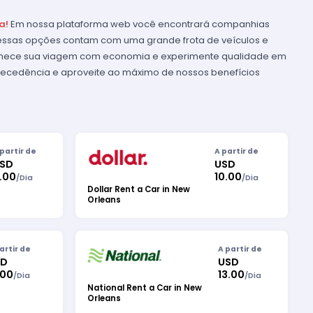
a!
Em nossa plataforma web você encontrará companhias
 essas opções contam com uma grande frota de veículos e
mece sua viagem com economia e experimente qualidade em
tecedência e aproveite ao máximo de nossos benefícios
 partir de
A partir de
SD
USD
.00
10.00
/
Dia
/
Dia
Dollar Rent a Car in New
Orleans
artir de
A partir de
SD
USD
.00
13.00
/
Dia
/
Dia
National Rent a Car in New
Orleans