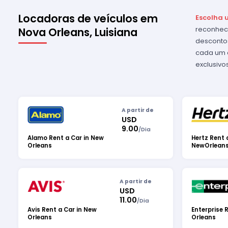
Locadoras de veículos em
Escolha 
reconheci
Nova Orleans, Luisiana
desconto
cada um d
exclusivo
A partir de
USD
9.00
/
Dia
Alamo Rent a Car in New
Hertz Rent 
Orleans
NewOrlean
A partir de
USD
11.00
/
Dia
Avis Rent a Car in New
Enterprise 
Orleans
Orleans