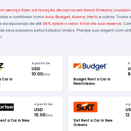
um serviço líder na locação de carros em Nova Orleans, Louisian
das e confiáveis ​​como
Avis, Budget, Alamo, Hertz
e outras. Todas
s excepcionais de até
35% sobre o valor total da sua reserva
. Co
e seus passeios pelos Estados Unidos. Planeje sua viagem com an
s!
A partir de
A
USD
U
10.00
8
/
Dia
a Car in
Budget Rent a Car in
s
NewOrleans
A partir de
A p
USD
U
10.00
12
/
Dia
Rent a Car in New
Sixt Rent a Car in New
Orleans