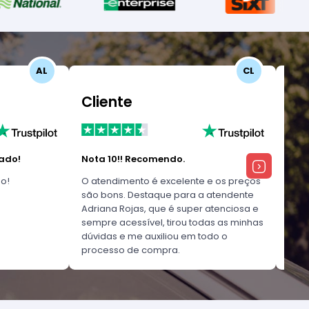
AL
CL
Cliente
Fa
ado!
Nota 10!! Recomendo.
Exc
o!
O atendimento é excelente e os preços
O at
são bons. Destaque para a atendente
escl
Adriana Rojas, que é super atenciosa e
dúvi
sempre acessível, tirou todas as minhas
dúvidas e me auxiliou em todo o
processo de compra.