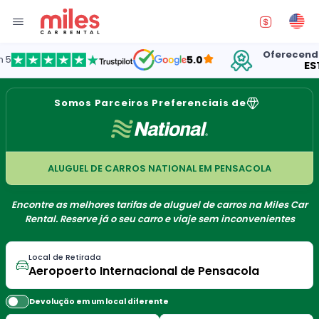
Oferecendo alu
5.0
ESTAD
Somos Parceiros Preferenciais de
ALUGUEL DE CARROS NATIONAL EM PENSACOLA
Encontre as melhores tarifas de aluguel de carros na Miles Car
Rental. Reserve já o seu carro e viaje sem inconvenientes
Local de Retirada
Devolução em um local diferente