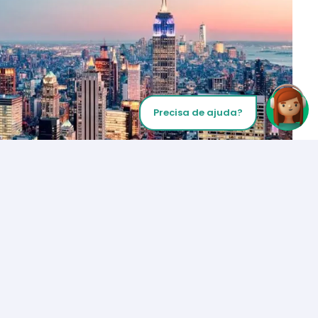
Precisa de ajuda?
Inicie sua chamada
Los Angeles
+1 (310) 356-6932
ou