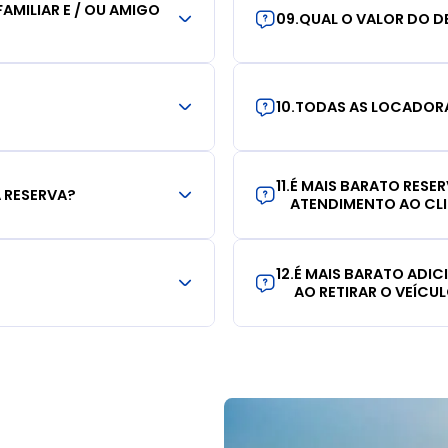
AMILIAR E / OU AMIGO
09
.
QUAL O VALOR DO D
10
.
TODAS AS LOCADORA
11
.
É MAIS BARATO RESE
 RESERVA?
ATENDIMENTO AO CL
12
.
É MAIS BARATO ADI
AO RETIRAR O VEÍCU