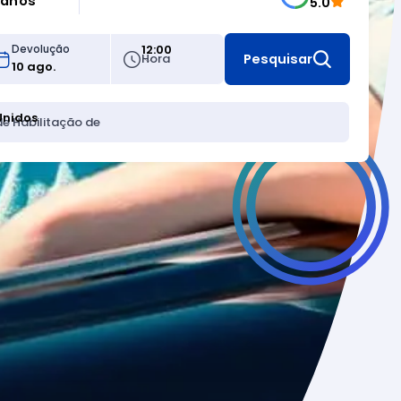
 anos
5.0
12:00
Devolução
Hora
Pesquisar
Unidos
de Habilitação de