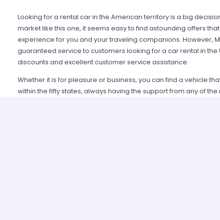
Looking for a rental car in the American territory is a big decisi
market like this one, it seems easy to find astounding offers t
experience for you and your traveling companions. However, Mi
guaranteed service to customers looking for a car rental in the
discounts and excellent customer service assistance.
Whether it is for pleasure or business, you can find a vehicle th
within the fifty states, always having the support from any of th
Alamo USA, Hertz USA or Avis USA, just to mention a few. Our c
because we guarantee an enjoyable experience and some of t
manage simple requirements to rent and the entire process is 
Renting a car in United States was never this easy; just contact 
provide all the information you may need to select a car and tak
allied agencies have extensive and diverse vehicle fleets, so 
best fulfills your expectations regarding passenger capacity, t
For example, a big family that wants to start a road trip going a
pick a van or a minivan, a senior executive looking for a modern
business meetings can opt for the luxury category and a group o