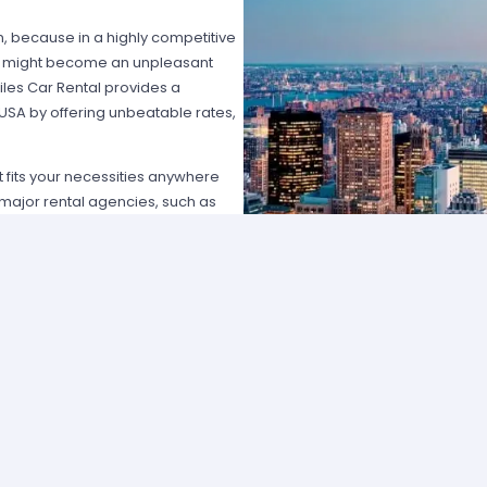
on, because in a highly competitive
hat might become an unpleasant
les Car Rental provides a
 USA by offering unbeatable rates,
at fits your necessities anywhere
e major rental agencies, such as
ustomers broadly recognize us
he most affordable prices; we
quick and easy.
one of our agents and we will
e the best available rate. Our
you can choose the category that
ype of vehicle and budget.
cross several cities and states can
 and sophisticated vehicle for his
f friends that want to go