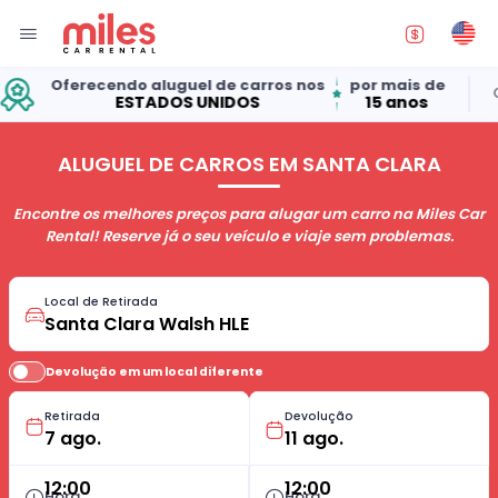
endo aluguel de carros nos
por mais de
Classificação:
ESTADOS UNIDOS
15 anos
ALUGUEL DE CARROS EM SANTA CLARA
Encontre os melhores preços para alugar um carro na Miles Car
Rental! Reserve já o seu veículo e viaje sem problemas.
Local de Retirada
Devolução em um local diferente
Retirada
Devolução
12:00
12:00
Hora
Hora