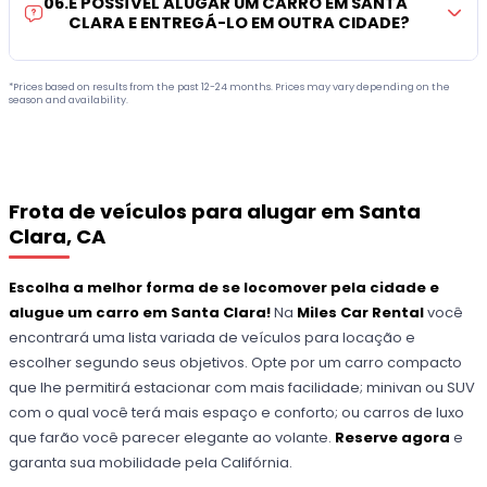
06
.
É POSSÍVEL ALUGAR UM CARRO EM SANTA
CLARA E ENTREGÁ-LO EM OUTRA CIDADE?
*Prices based on results from the past 12-24 months. Prices may vary depending on the
season and availability.
Frota de veículos para alugar em Santa
Clara, CA
Escolha a melhor forma de se locomover pela cidade e
alugue um carro em Santa Clara!
Na
Miles Car Rental
você
encontrará uma lista variada de veículos para locação e
escolher segundo seus objetivos. Opte por um carro compacto
que lhe permitirá estacionar com mais facilidade; minivan ou SUV
com o qual você terá mais espaço e conforto; ou carros de luxo
que farão você parecer elegante ao volante.
Reserve agora
e
garanta sua mobilidade pela Califórnia.