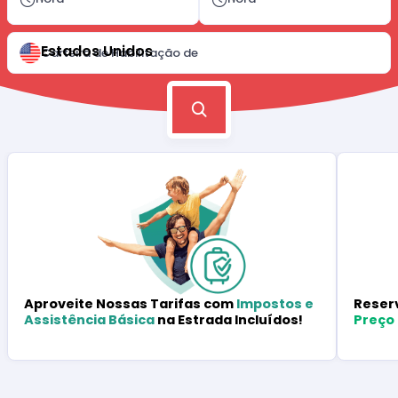
Estados Unidos
Carteira de Habilitação de
Reser
Aproveite Nossas Tarifas com
Impostos e
Preço
Assistência Básica
na Estrada Incluídos!