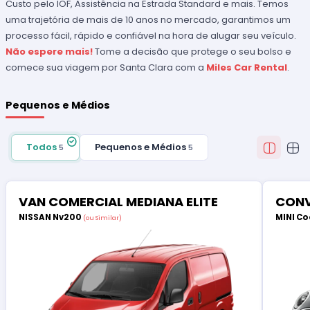
Custo pelo IOF, Assistência na Estrada Standard e mais. Temos
uma trajetória de mais de 10 anos no mercado, garantimos um
processo fácil, rápido e confiável na hora de alugar seu veículo.
Não espere mais!
Tome a decisão que protege o seu bolso e
comece sua viagem por Santa Clara com a
Miles Car Rental
.
Pequenos e Médios
Todos
Pequenos e Médios
5
5
VAN COMERCIAL MEDIANA ELITE
CONV
NISSAN Nv200
MINI Co
(ou Similar)