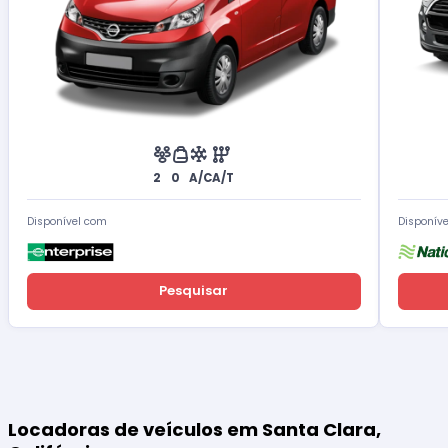
2
0
A/C
A/T
Disponível com
Disponív
Pesquisar
Locadoras de veículos em Santa Clara,