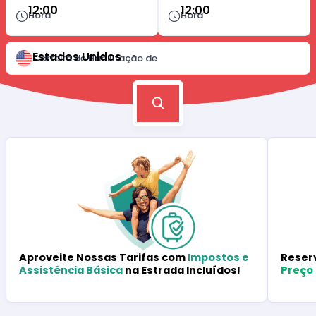
12:00
12:00
Hora
Hora
Estados Unidos
Carteira de Habilitação de
Reser
Aproveite Nossas Tarifas com
Impostos e
Preço
Assistência Básica
na Estrada Incluídos!