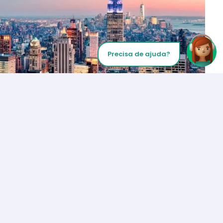
Precisa de ajuda?
Inicie sua chamada
Los Angeles
+1 (310) 356-6932
ou
Iniciar chamada