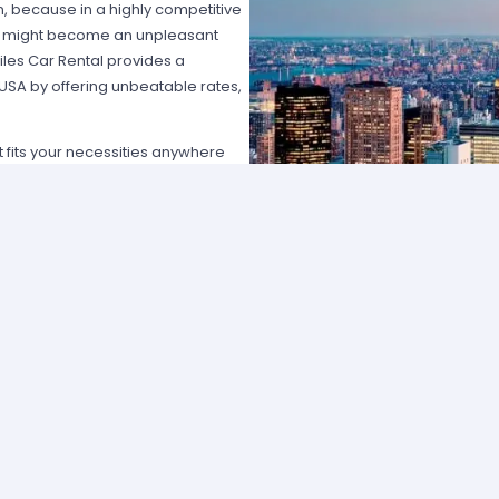
on, because in a highly competitive
hat might become an unpleasant
les Car Rental provides a
 USA by offering unbeatable rates,
at fits your necessities anywhere
e major rental agencies, such as
ustomers broadly recognize us
he most affordable prices; we
quick and easy.
one of our agents and we will
e the best available rate. Our
you can choose the category that
ype of vehicle and budget.
cross several cities and states can
 and sophisticated vehicle for his
f friends that want to go