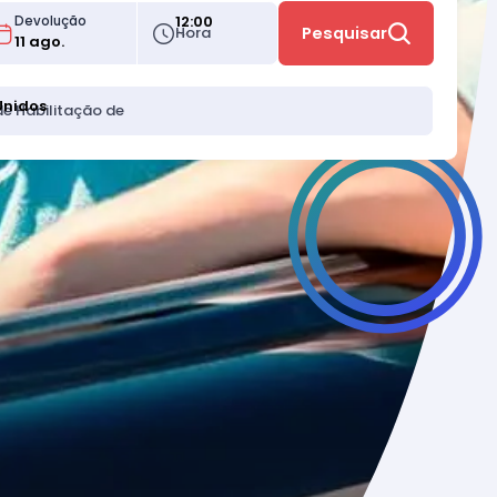
12:00
Devolução
Hora
Pesquisar
Unidos
de Habilitação de