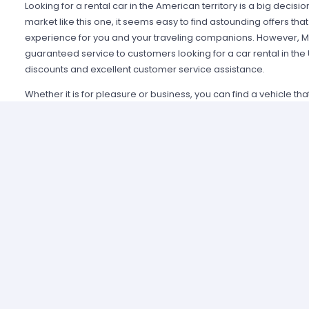
Looking for a rental car in the American territory is a big decisi
market like this one, it seems easy to find astounding offers t
experience for you and your traveling companions. However, Mi
guaranteed service to customers looking for a car rental in the
discounts and excellent customer service assistance.
Whether it is for pleasure or business, you can find a vehicle th
within the fifty states, always having the support from any of th
Alamo USA, Hertz USA or Avis USA, just to mention a few. Our c
because we guarantee an enjoyable experience and some of t
manage simple requirements to rent and the entire process is 
Renting a car in United States was never this easy; just contact 
provide all the information you may need to select a car and tak
allied agencies have extensive and diverse vehicle fleets, so 
best fulfills your expectations regarding passenger capacity, t
For example, a big family that wants to start a road trip going a
pick a van or a minivan, a senior executive looking for a modern
business meetings can opt for the luxury category and a group o
shopping can use a spacious SUV.