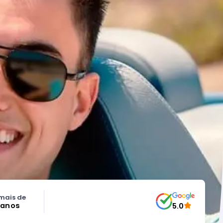
mais de
 anos
5.0