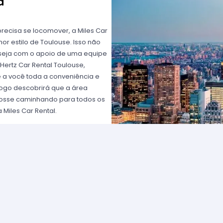
a
recisa se locomover, a Miles Car
r estilo de Toulouse. Isso não
deseja com o apoio de uma equipe
Hertz Car Rental Toulouse,
ce a você toda a conveniência e
logo descobrirá que a área
 fosse caminhando para todos os
 Miles Car Rental.
oulouse ou prefira um carro
sse. Ou se ainda preferir um
 qual for sua preferência, a
 vive em Toulouse, sabe como é
lho quanto para o lazer. Até os
 seu carro estiver na oficina
 Rental Europa em Toulouse pelo
 se divertir no fim de semana?
e ou um elegante em Toulouse.