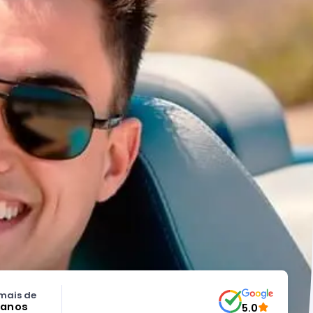
mais de
 anos
5.0