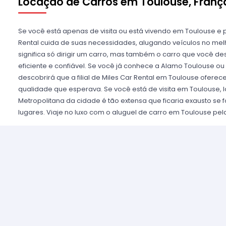
Locação de Carros em Toulouse, Franç
Se você está apenas de visita ou está vivendo em Toulouse e p
Rental cuida de suas necessidades, alugando veículos no melho
significa só dirigir um carro, mas também o carro que você 
eficiente e confiável. Se você já conhece a Alamo Toulouse ou 
descobrirá que a filial de Miles Car Rental em Toulouse ofere
qualidade que esperava. Se você está de visita em Toulouse, 
Metropolitana da cidade é tão extensa que ficaria exausto se
lugares. Viaje no luxo com o aluguel de carro em Toulouse pela
Pode ser que prefira carros conversíveis para aproveitar de T
luxuoso para chamar a atenção de todos por onde quer que pa
carro mais econômico e que consuma pouca gasolina, bom seja
Miles Car Rental em Europa está a sua disposição. Já se você
importante ter seu próprio meio de transporte tanto para traba
carros mais confiáveis, às vezes, precisam de um substituto. Se
mecânica, pode encontrar a solução num veículo da Miles Car
tempo que for necessário. E já que está alugando, por que não
Opte por uma incrível experiência e escolha um carro esport