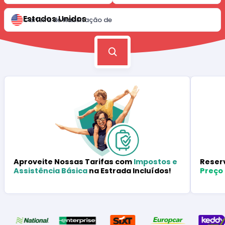
Estados Unidos
Carteira de Habilitação de
Reser
Aproveite Nossas Tarifas com
Impostos e
Preço
Assistência Básica
na Estrada Incluídos!