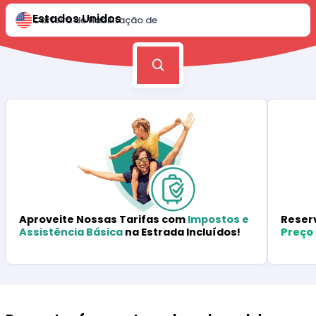
Estados Unidos
Carteira de Habilitação de
Reser
Aproveite Nossas Tarifas com
Impostos e
Preço
Assistência Básica
na Estrada Incluídos!