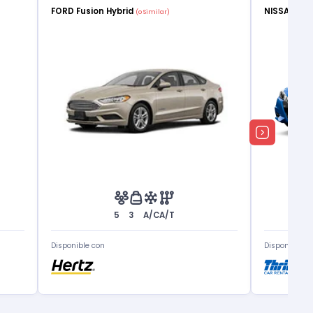
FORD Fusion Hybrid
NISSAN Ve
(o Similar)
5
3
A/C
A/T
Disponible con
Disponible c