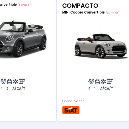
COMPACTO
onvertible
(o Similar)
MINI Cooper Convertible
(o Similar)
4
2
A/C
A/T
4
1
A/C
A/T
Disponible con