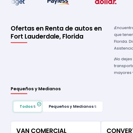
Ofertas en Renta de autos en
¡Encuentr
que tenem
Fort Lauderdale, Florida
Florida. D
Asistenci
¡No dejes
transport
mayores v
Pequeños y Medianos
Todos
Pequeños y Medianos
5
5
VAN COMERCIAL
CONVERT