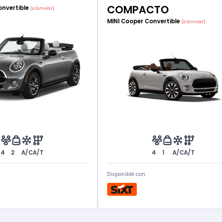
COMPACTO
onvertible
(o Similar)
MINI Cooper Convertible
(o Similar)
4
2
A/C
A/T
4
1
A/C
A/T
Disponible con