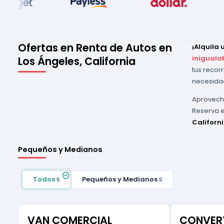
Ofertas en Renta de Autos en
¡Alquila 
iniguala
Los Ángeles, California
tus recor
necesidad
Aprovecha
Reserva e
Californ
Pequeños y Medianos
Todos
Pequeños y Medianos
5
5
VAN COMERCIAL
CONVERT