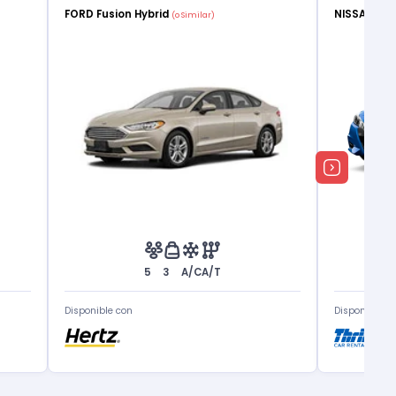
FORD Fusion Hybrid
NISSAN Ve
(o Similar)
5
3
A/C
A/T
Disponible con
Disponible c