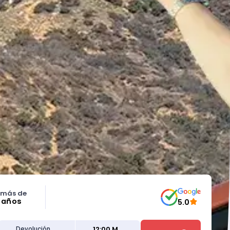
 más de
5 años
5.0
12:00 M
Devolución