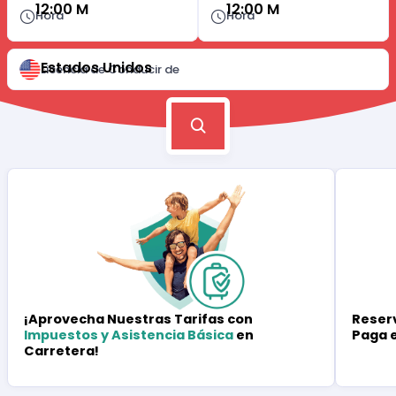
12:00 M
12:00 M
Hora
Hora
Estados Unidos
Licencia de Conducir de
Reserv
¡Aprovecha Nuestras Tarifas con
Paga 
Impuestos y Asistencia Básica
en
Carretera!