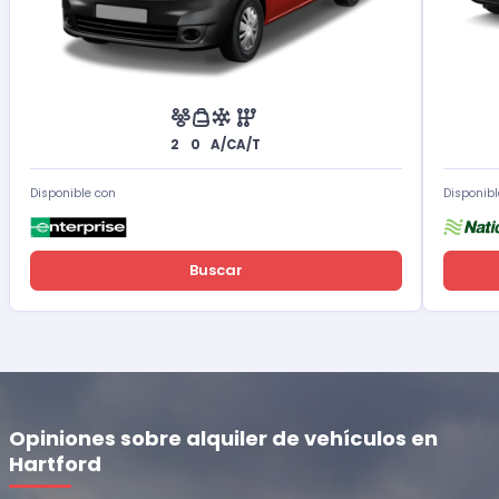
2
0
A/C
A/T
Disponible con
Disponibl
Buscar
Opiniones sobre alquiler de vehículos en
Hartford