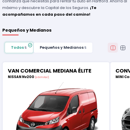
confianza que necesitas para rentar tu auto en Hartford. Ahorra al
máximo y descubre la Capital de los Seguros.
¡Te
acompañamos en cada paso del camino!
Pequeños y Medianos
Todos
Pequeños y Medianos
5
5
VAN COMERCIAL MEDIANA ÉLITE
CONV
NISSAN Nv200
MINI Co
(o Similar)