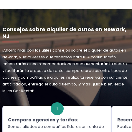
Consejos sobre alquiler de autos en Newark,
NJ
¡Ahorra más con los útiles consejos sobre el alquiler de autos en
Newark, Nueva Jersey que tenemos para ti! A continuación
encontrarás cinco recomendaciones que aumentarán tu ahorro
y facilitarán tu proceso de renta: compara precios entre tipos de
coches y compañías de alquiler; realiza tu reserva con suficiente
anticipación, entrega el auto a tiempo, ¡y más!. ¡Elige bien, elige
Miles Car Rental!
1
Compara agencias y tarifas:
Reser
Somos aliados de compañías líderes en renta de
Realiza