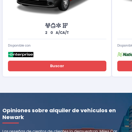
2
0
A/C
A/T
Disponible con
Disponibl
Buscar
Opiniones sobre alquiler de vehículos en
Newark
Las reseñas de cientos de clientes lo demuestran: Miles Car