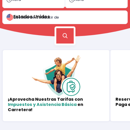
Estados Unidos
Licencia de Conducir de
Reserv
¡Aprovecha Nuestras Tarifas con
Paga 
Impuestos y Asistencia Básica
en
Carretera!