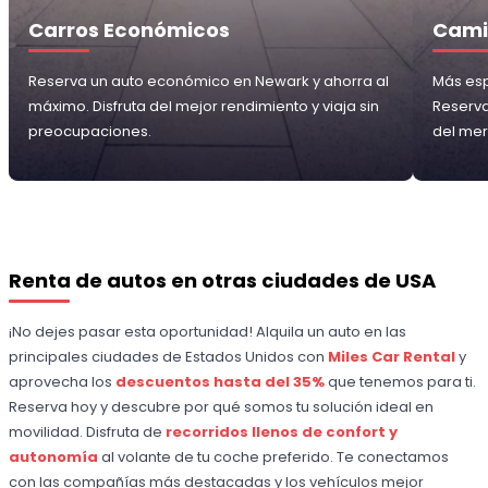
Carros Económicos
Cami
Reserva un auto económico en Newark y ahorra al
Más esp
máximo. Disfruta del mejor rendimiento y viaja sin
Reserva
preocupaciones.
del me
Renta de autos en otras ciudades de USA
¡No dejes pasar esta oportunidad! Alquila un auto en las
principales ciudades de Estados Unidos con
Miles Car Rental
y
aprovecha los
descuentos hasta del 35%
que tenemos para ti.
Reserva hoy y descubre por qué somos tu solución ideal en
movilidad. Disfruta de
recorridos llenos de confort y
autonomía
al volante de tu coche preferido. Te conectamos
con las compañías más destacadas y los vehículos mejor