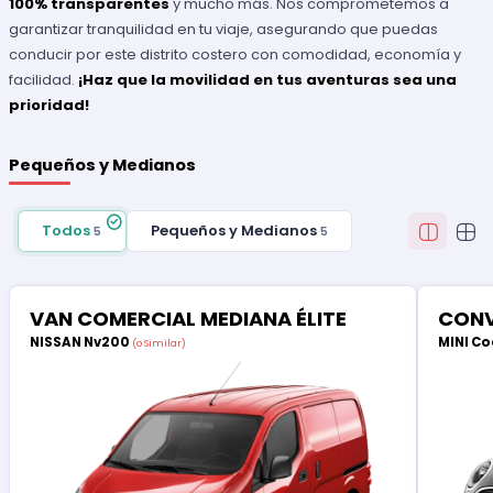
100% transparentes
y mucho más. Nos comprometemos a
garantizar tranquilidad en tu viaje, asegurando que puedas
conducir por este distrito costero con comodidad, economía y
facilidad.
¡Haz que la movilidad en tus aventuras sea una
prioridad!
Pequeños y Medianos
Todos
Pequeños y Medianos
5
5
VAN COMERCIAL MEDIANA ÉLITE
CONV
NISSAN Nv200
MINI Co
(o Similar)