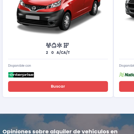
2
0
A/C
A/T
Disponible con
Disponibl
Buscar
Opiniones sobre alquiler de vehículos en