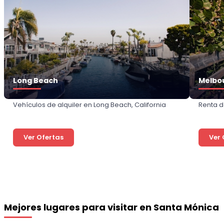
Long Beach
Melbo
Vehículos de alquiler en Long Beach, California
Renta d
Ver Ofertas
Ver 
Mejores lugares para visitar en Santa Mónica