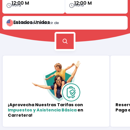
12:00 M
12:00 M
Hora
Hora
Estados Unidos
Licencia de Conducir de
Reserv
¡Aprovecha Nuestras Tarifas con
Paga 
Impuestos y Asistencia Básica
en
Carretera!