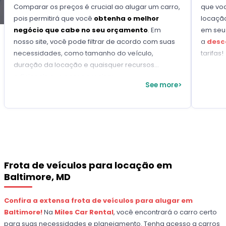
Comparar os preços é crucial ao alugar um carro,
que vo
pois permitirá que você
obtenha o melhor
locação
negócio que cabe no seu orçamento
. Em
em seu 
nosso site, você pode filtrar de acordo com suas
a
desc
necessidades, como tamanho do veículo,
tarifas!
duração da locação e quaisquer recursos
adicionais que possa precisar.
See more>
Frota de veículos para locação em
Baltimore, MD
Confira a extensa frota de veículos para alugar em
Baltimore!
Na
Miles Car Rental
, você encontrará o carro certo
para suas necessidades e planejamento. Tenha acesso a carros