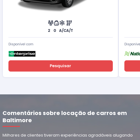
2
0
A/C
A/T
Disponível com
Disponív
Pesquisar
Comentários sobre locação de carros em
Baltimore
Milhares de clientes tiveram experiências agradáveis ​​alugando