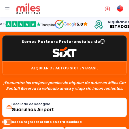
Alquilando auto
5.0
ESTADOS UNID
Somos Partners Preferenciales de
ALQUILER DE AUTOS SIXT EN BRASIL
¡Encuentra los mejores precios de alquiler de autos en Miles Car
Rental! Reserva tu vehículo ahora y viaja sin inconvenientes.
Localidad de Recogida
Deseo regresar el auto en otra localidad