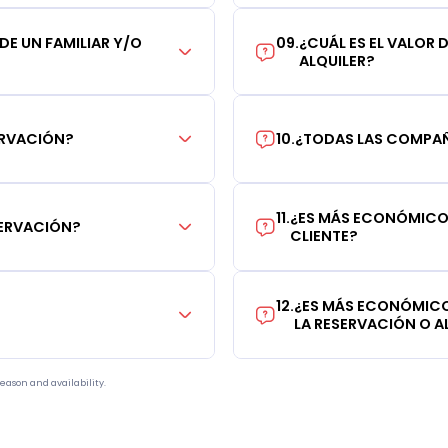
 DE UN FAMILIAR Y/O
09
.
¿CUÁL ES EL VALOR 
ALQUILER?
ERVACIÓN?
10
.
¿TODAS LAS COMPAÑÍ
11
.
¿ES MÁS ECONÓMICO 
SERVACIÓN?
CLIENTE?
12
.
¿ES MÁS ECONÓMICO
LA RESERVACIÓN O AL
eason and availability.