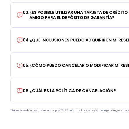
03
.
¿ES POSIBLE UTILIZAR UNA TARJETA DE CRÉDITO
AMIGO PARA EL DEPÓSITO DE GARANTÍA?
04
.
¿QUÉ INCLUSIONES PUEDO ADQUIRIR EN MI RES
05
.
¿CÓMO PUEDO CANCELAR O MODIFICAR MI RE
06
.
¿CUÁL ES LA POLÍTICA DE CANCELACIÓN?
*Prices based on results from the past 12-24 months. Prices may vary depending on the s