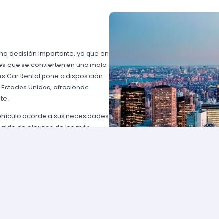
una decisión importante, ya que en
es que se convierten en una mala
s Car Rental pone a disposición
n Estados Unidos, ofreciendo
te.
vehículo acorde a sus necesidades
paldo de algunas de las más
 USA o Avis USA, sólo por
entes norteamericanos porque
y favorables; los requisitos para
lemente comuníquese con uno de
d solicite para elegir un auto y
entan con flotas de vehículos muy