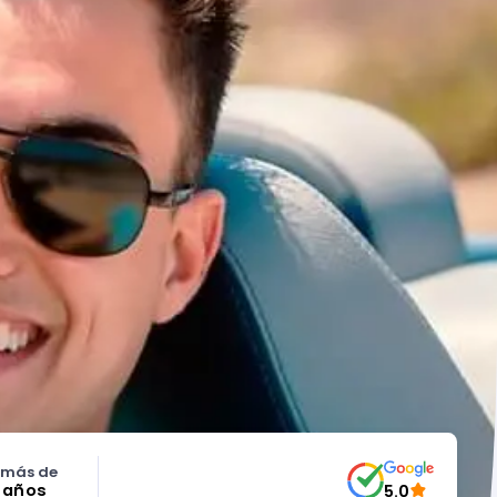
 más de
5 años
5.0