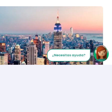
¿Necesitas ayuda?
Inicia tu Llamada
Los Angeles
+1 (310) 356-6932