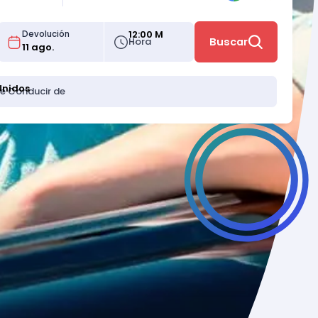
12:00 M
Devolución
Hora
Buscar
Unidos
de Conducir de