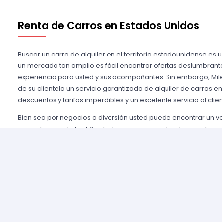
Renta de Carros en Estados Unidos
Buscar un carro de alquiler en el territorio estadounidense es 
un mercado tan amplio es fácil encontrar ofertas deslumbrant
experiencia para usted y sus acompañantes. Sin embargo, Mile
de su clientela un servicio garantizado de alquiler de carros e
descuentos y tarifas imperdibles y un excelente servicio al clien
Bien sea por negocios o diversión usted puede encontrar un 
en cualquiera de los 50 estados, siempre contando con el res
importantes agencias de alquiler, tales como Alamo USA, Hertz
mencionar algunas. Gozamos de prestigio entre nuestros cli
aseguramos una grata experiencia y condiciones de servicio mu
rentar son pocos y el proceso es sencillo y ágil.
Alquilar un auto en Estados Unidos nunca fue tan fácil, simp
nuestros agentes y le brindaremos toda la información que uste
tomar la mejor tarifa disponible. Nuestras agencias aliadas cu