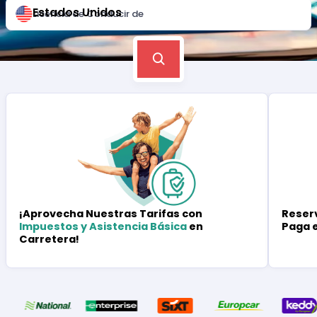
Estados Unidos
Licencia de Conducir de
Reserv
¡Aprovecha Nuestras Tarifas con
Paga 
Impuestos y Asistencia Básica
en
Carretera!