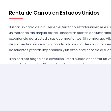
Renta de Carros en Estados Unidos
Buscar un carro de alquiler en el territorio estadounidense es 
un mercado tan amplio es fácil encontrar ofertas deslumbrant
experiencia para usted y sus acompañantes. Sin embargo, Mile
de su clientela un servicio garantizado de alquiler de carros e
descuentos y tarifas imperdibles y un excelente servicio al clien
Bien sea por negocios o diversión usted puede encontrar un 
en cualquiera de los 50 estados, siempre contando con el res
importantes agencias de alquiler, tales como Alamo USA, Hertz
mencionar algunas. Gozamos de prestigio entre nuestros cli
aseguramos una grata experiencia y condiciones de servicio mu
rentar son pocos y el proceso es sencillo y ágil.
Alquilar un auto en Estados Unidos nunca fue tan fácil, simp
nuestros agentes y le brindaremos toda la información que uste
tomar la mejor tarifa disponible. Nuestras agencias aliadas cu