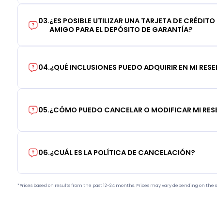
03
.
¿ES POSIBLE UTILIZAR UNA TARJETA DE CRÉDITO
AMIGO PARA EL DEPÓSITO DE GARANTÍA?
04
.
¿QUÉ INCLUSIONES PUEDO ADQUIRIR EN MI RES
05
.
¿CÓMO PUEDO CANCELAR O MODIFICAR MI RE
06
.
¿CUÁL ES LA POLÍTICA DE CANCELACIÓN?
*Prices based on results from the past 12-24 months. Prices may vary depending on the s