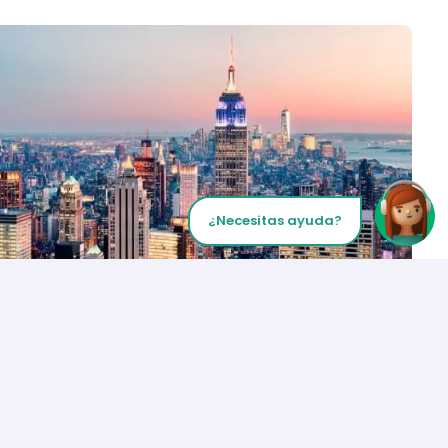
¿Necesitas ayuda?
Inicia tu Llamada
Los Angeles
+1 (310) 356-6932