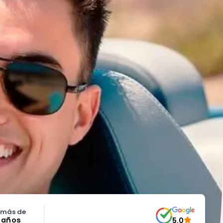
 más de
5 años
5.0