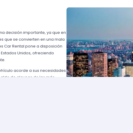
una decisión importante, ya que en
es que se convierten en una mala
s Car Rental pone a disposición
n Estados Unidos, ofreciendo
te.
vehículo acorde a sus necesidades
paldo de algunas de las más
 USA o Avis USA, sólo por
entes norteamericanos porque
y favorables; los requisitos para
lemente comuníquese con uno de
d solicite para elegir un auto y
entan con flotas de vehículos muy