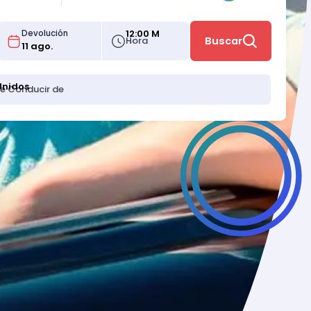
12:00 M
Devolución
Hora
Buscar
Unidos
de Conducir de