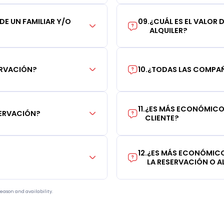
 DE UN FAMILIAR Y/O
09
.
¿CUÁL ES EL VALOR 
ALQUILER?
ERVACIÓN?
10
.
¿TODAS LAS COMPAÑÍ
11
.
¿ES MÁS ECONÓMICO 
SERVACIÓN?
CLIENTE?
12
.
¿ES MÁS ECONÓMICO
LA RESERVACIÓN O AL
eason and availability.