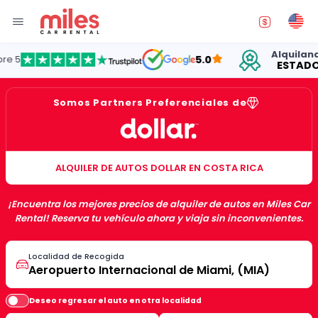
Alquilando au
5.0
ESTADOS UN
Somos Partners Preferenciales de
ALQUILER DE AUTOS DOLLAR EN COSTA RICA
¡Encuentra los mejores precios de alquiler de autos en Miles Car
Rental! Reserva tu vehículo ahora y viaja sin inconvenientes.
Localidad de Recogida
Deseo regresar el auto en otra localidad