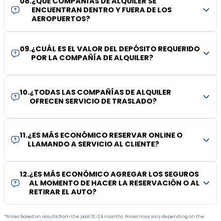
08
.
¿QUÉ COMPAÑÍAS DE ALQUILER SE
ENCUENTRAN DENTRO Y FUERA DE LOS
AEROPUERTOS?
09
.
¿CUÁL ES EL VALOR DEL DEPÓSITO REQUERIDO
POR LA COMPAÑÍA DE ALQUILER?
10
.
¿TODAS LAS COMPAÑÍAS DE ALQUILER
OFRECEN SERVICIO DE TRASLADO?
11
.
¿ES MÁS ECONÓMICO RESERVAR ONLINE O
LLAMANDO A SERVICIO AL CLIENTE?
12
.
¿ES MÁS ECONÓMICO AGREGAR LOS SEGUROS
AL MOMENTO DE HACER LA RESERVACIÓN O AL
RETIRAR EL AUTO?
*Prices based on results from the past 12-24 months. Prices may vary depending on the