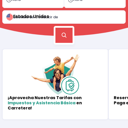
Estados Unidos
Licencia de Conducir de
Reserv
¡Aprovecha Nuestras Tarifas con
Paga 
Impuestos y Asistencia Básica
en
Carretera!